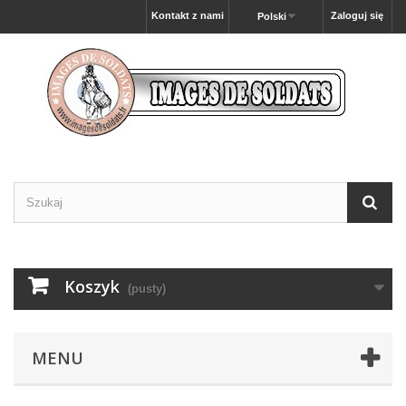
Kontakt z nami
Zaloguj się
Polski
Koszyk
(pusty)
MENU