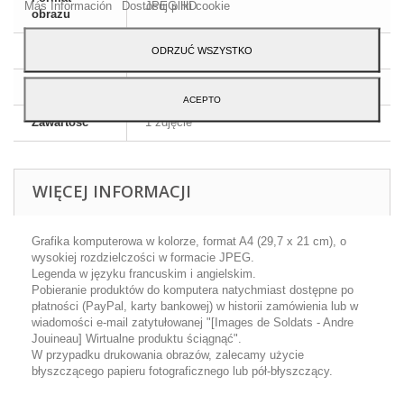
Más Información
Dostosuj pliki cookie
JPEG HD
obrazu
Wymiary
A4 - 29,7 x 21 cm
ODRZUĆ WSZYSTKO
Język
Angielski i francuski
ACEPTO
Zawartość
1 zdjęcie
WIĘCEJ INFORMACJI
Grafika komputerowa w kolorze, format A4 (29,7 x 21 cm), o
wysokiej rozdzielczości w formacie JPEG.
Legenda w języku francuskim i angielskim.
Pobieranie produktów do komputera natychmiast dostępne po
płatności (PayPal, karty bankowej) w historii zamówienia lub w
wiadomości e-mail zatytułowanej "[Images de Soldats - Andre
Jouineau] Wirtualne produktu ściągnąć".
W przypadku drukowania obrazów, zalecamy użycie
błyszczącego papieru fotograficznego lub pół-błyszczący.