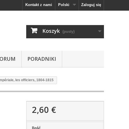
Kontakt z nami
Polski
Zaloguj się
Koszyk
(pusty)
FORUM
PORADNIKI
périale, les officiers, 1804-1815
2,60 €
Ilość