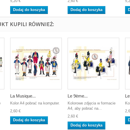
5,20 €
2,60 €
5,
Dodaj do koszyka
Dodaj do koszyka
D
UKT KUPILI RÓWNIEŻ:
La Musique...
Le 9ème...
Le
e
Kolor A4 pobrać na komputer.
Kolorowe zdjęcia w formacie
Ko
A4, aby pobrać na...
2,60 €
2,
2,60 €
Dodaj do koszyka
D
Dodaj do koszyka