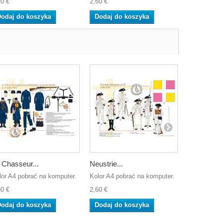
20 €
2,60 €
2,60 €
odaj do koszyka
Dodaj do koszyka
Dodaj do
 Chasseur...
Neustrie...
Sellerie et.
lor A4 pobrać na komputer.
Kolor A4 pobrać na komputer.
Kolor A4 po
60 €
2,60 €
2,60 €
odaj do koszyka
Dodaj do koszyka
Dodaj do