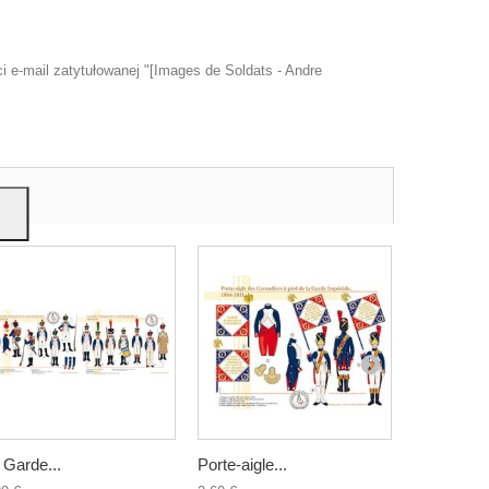
 e-mail zatytułowanej "[Images de Soldats - Andre
u
mi,
 Garde...
Porte-aigle...
Les...