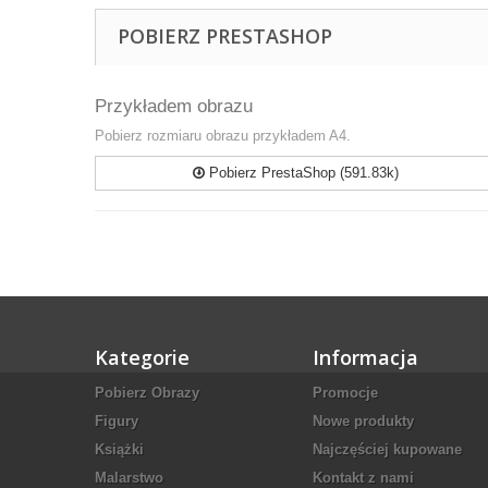
POBIERZ PRESTASHOP
Przykładem obrazu
Pobierz rozmiaru obrazu przykładem A4.
Pobierz PrestaShop (591.83k)
Kategorie
Informacja
Pobierz Obrazy
Promocje
Figury
Nowe produkty
Książki
Najczęściej kupowane
Malarstwo
Kontakt z nami