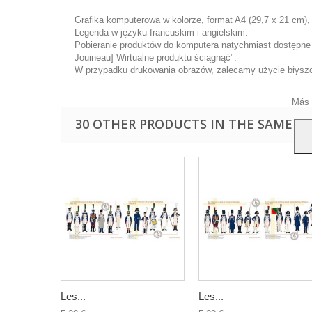
Grafika komputerowa w kolorze, format A4 (29,7 x 21 cm),
Legenda w języku francuskim i angielskim.
Pobieranie produktów do komputera natychmiast dostępne p
Ta wi
Jouineau] Wirtualne produktu ściągnąć".
ulep
W przypadku drukowania obrazów, zalecamy użycie błyszcz
anal
przy
Más 
30 OTHER PRODUCTS IN THE SAME C
Les...
Les...