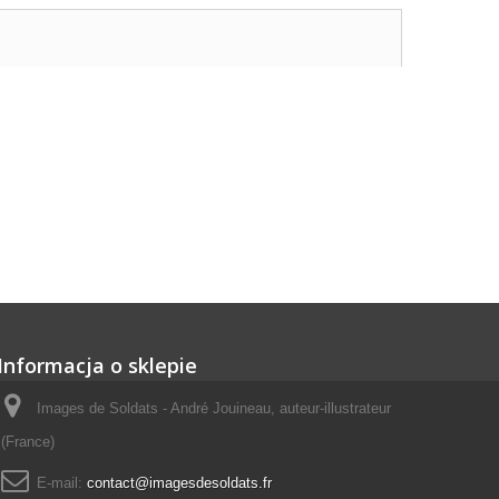
Informacja o sklepie
Images de Soldats - André Jouineau, auteur-illustrateur
(France)
E-mail:
contact@imagesdesoldats.fr