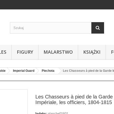
LES
FIGURY
MALARSTWO
KSIĄŻKI
skie
Imperial Guard
Piechota
Les Chasseurs à pied de la Garde Im
Les Chasseurs à pied de la Garde
Impériale, les officiers, 1804-1815
Indeks:
planche01601