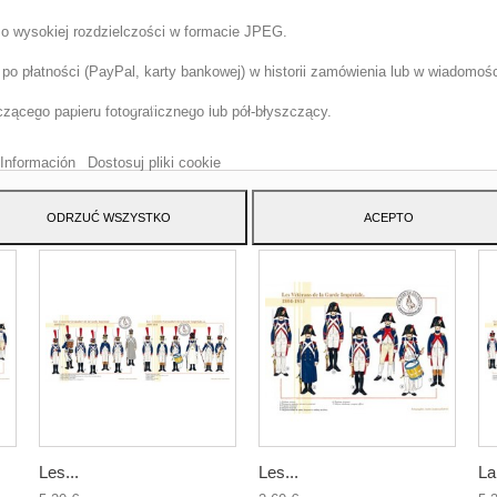
 o wysokiej rozdzielczości w formacie JPEG.
o płatności (PayPal, karty bankowej) w historii zamówienia lub w wiadomości
tryna korzysta z w?asnych plików cookie i plików cookie stron trzecich w cel
szenia naszych us?ug i pokazywa? Ci reklamy zwi?zane z Twoimi preferencja
ącego papieru fotograficznego lub pół-błyszczący.
izuj?c Twoje nawyki nawigacja. Aby wyrazi? zgod? na jego u?ycie, naci?nij
cisk Akceptuj.
Información
Dostosuj pliki cookie
ATEGORY:
ODRZUĆ WSZYSTKO
ACEPTO
Les...
Les...
La