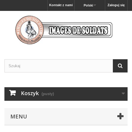
Kontakt z nami
Zaloguj się
Polski
Koszyk
(pusty)
MENU