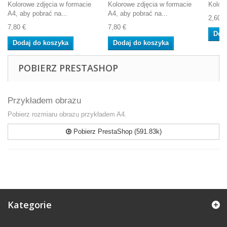
Kolorowe zdjęcia w formacie
Kolorowe zdjęcia w formacie
Kolor 
A4, aby pobrać na...
A4, aby pobrać na...
2,60 €
7,80 €
7,80 €
Dod
Dodaj do koszyka
Dodaj do koszyka
POBIERZ PRESTASHOP
Przykładem obrazu
Pobierz rozmiaru obrazu przykładem A4.
Pobierz PrestaShop (591.83k)
Kategorie