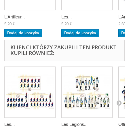
L'Artilleur...
Les...
L’Artil
5,20 €
5,20 €
2,60 €
Dodaj do koszyka
Dodaj do koszyka
Dod
KLIENCI KTÓRZY ZAKUPILI TEN PRODUKT
KUPILI RÓWNIEŻ:
Les...
Les Légions...
Offici