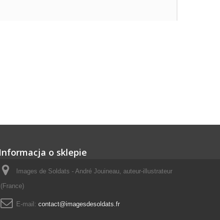
Informacja o sklepie
Images de Soldats - André Jouineau, auteur-illustrateur
(France)
E-mail:
contact@imagesdesoldats.fr