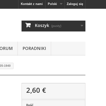
Kontakt z nami
Polski
Zaloguj się
Koszyk
(pusty)
FORUM
PORADNIKI
1935-1940
2,60 €
Ilość