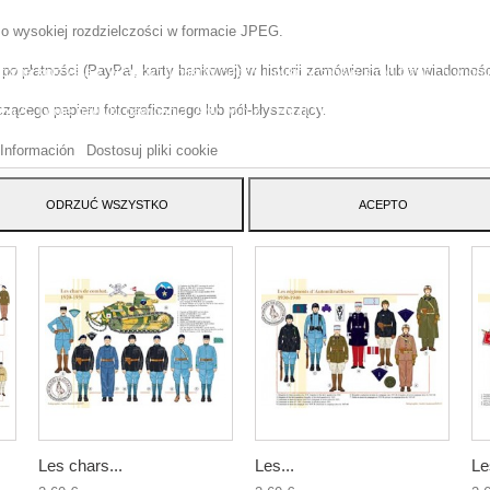
 o wysokiej rozdzielczości w formacie JPEG.
o płatności (PayPal, karty bankowej) w historii zamówienia lub w wiadomości
tryna korzysta z w?asnych plików cookie i plików cookie stron trzecich w cel
szenia naszych us?ug i pokazywa? Ci reklamy zwi?zane z Twoimi preferencja
ącego papieru fotograficznego lub pół-błyszczący.
izuj?c Twoje nawyki nawigacja. Aby wyrazi? zgod? na jego u?ycie, naci?nij
cisk Akceptuj.
Información
Dostosuj pliki cookie
ATEGORY:
ODRZUĆ WSZYSTKO
ACEPTO
Les chars...
Les...
Le