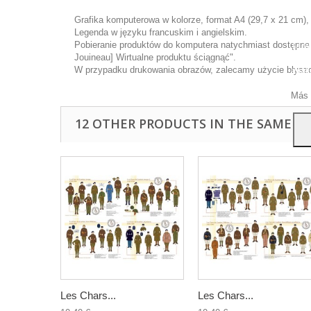
Grafika komputerowa w kolorze, format A4 (29,7 x 21 cm),
Legenda w języku francuskim i angielskim.
Pobieranie produktów do komputera natychmiast dostępne p
Ta wi
Jouineau] Wirtualne produktu ściągnąć".
ulep
W przypadku drukowania obrazów, zalecamy użycie błyszcz
anal
przy
Más 
12 OTHER PRODUCTS IN THE SAME C
Les Chars...
Les Chars...