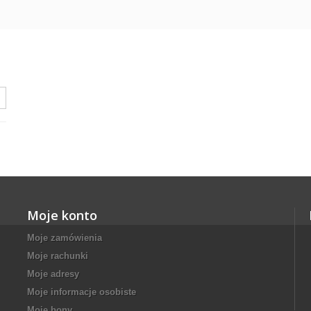
Moje konto
Moje zamówienia
Moje rachunki
Moje adresy
Moje informacje osobiste
Moje bony