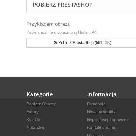
POBIERZ PRESTASHOP
Przykładem obrazu
Pobierz rozmiaru obrazu przykładem A4.
Pobierz PrestaShop (591.83k)
Kategorie
Informacja
Pobierz Obrazy
Promocje
Figury
Nowe produkty
Książki
Najczęściej kupowane
Malarstwo
Kontakt z nami
Dostawa