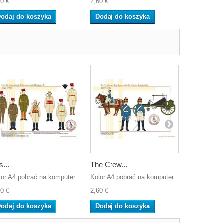
60 €
2,60 €
2,60 €
odaj do koszyka
Dodaj do koszyka
Dodaj do
s...
The Crew...
Le Génie,..
lor A4 pobrać na komputer.
Kolor A4 pobrać na komputer.
Kolor A4 po
60 €
2,60 €
2,60 €
odaj do koszyka
Dodaj do koszyka
Dodaj do