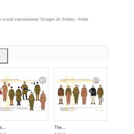
 e-mail zatytułowanej "[Images de Soldats - Andre
u
mi,
s...
The...
The marks