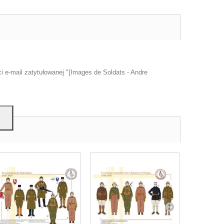
u
mi,
 e-mail zatytułowanej "[Images de Soldats - Andre