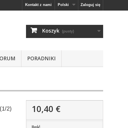
Kontakt z nami
Polski
Zaloguj się
Koszyk
(pusty)
FORUM
PORADNIKI
10,40 €
(1/2)
Ilość