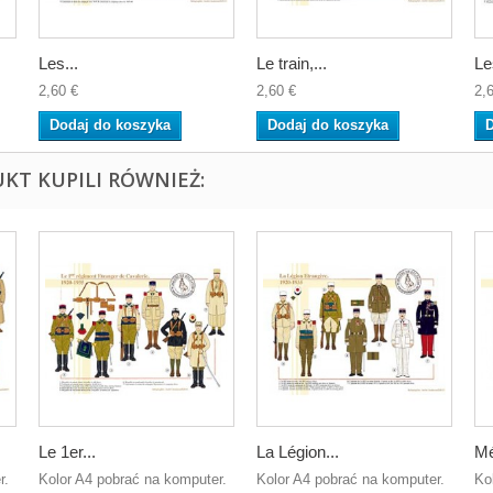
Les...
Le train,...
Le
2,60 €
2,60 €
2,
Dodaj do koszyka
Dodaj do koszyka
D
UKT KUPILI RÓWNIEŻ:
Le 1er...
La Légion...
Mé
r.
Kolor A4 pobrać na komputer.
Kolor A4 pobrać na komputer.
Ko