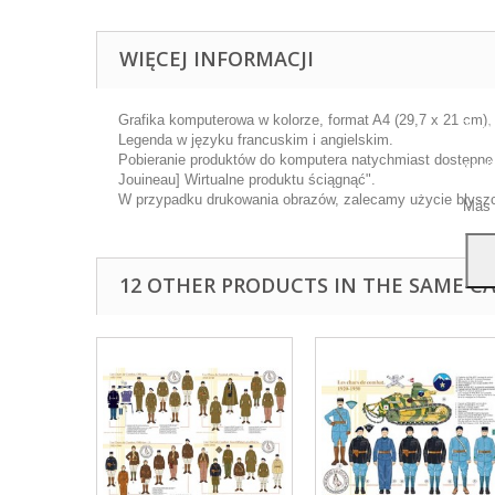
WIĘCEJ INFORMACJI
Grafika komputerowa w kolorze, format A4 (29,7 x 21 cm),
Ta wi
Legenda w języku francuskim i angielskim.
ulep
Pobieranie produktów do komputera natychmiast dostępne p
anal
Jouineau] Wirtualne produktu ściągnąć".
przy
W przypadku drukowania obrazów, zalecamy użycie błyszcz
Más 
12 OTHER PRODUCTS IN THE SAME C