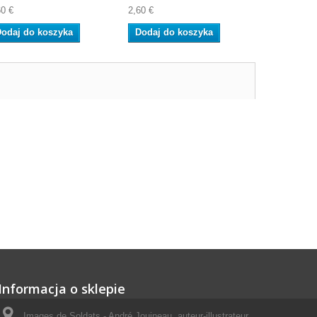
A4, aby pob
60 €
2,60 €
5,20 €
odaj do koszyka
Dodaj do koszyka
Dodaj do
Informacja o sklepie
Images de Soldats - André Jouineau, auteur-illustrateur