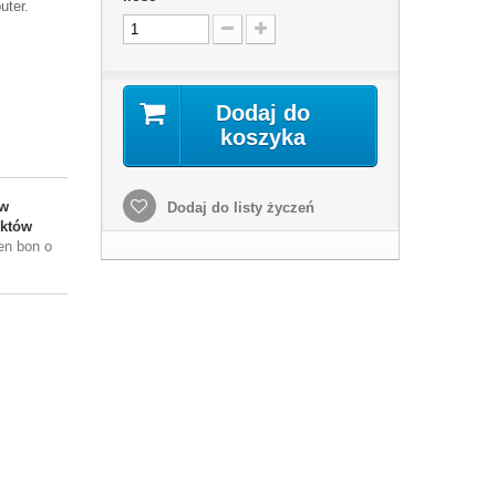
uter.
Dodaj do
koszyka
w
Dodaj do listy życzeń
któw
en bon o