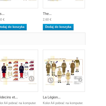
s...
The...
The marks
60 €
2,60 €
2,60 €
odaj do koszyka
Dodaj do koszyka
Dodaj do
decins et...
La Légion...
Les Zouave
lor A4 pobrać na komputer.
Kolor A4 pobrać na komputer.
Kolorowe zd