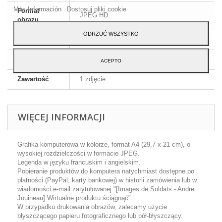
Más Información
Dostosuj pliki cookie
Format
JPEG HD
obrazu
ODRZUĆ WSZYSTKO
Wymiary
A4 - 29,7 x 21 cm
Język
Angielski i francuski
ACEPTO
Zawartość
1 zdjęcie
WIĘCEJ INFORMACJI
Grafika komputerowa w kolorze, format A4 (29,7 x 21 cm), o
wysokiej rozdzielczości w formacie JPEG.
Legenda w języku francuskim i angielskim.
Pobieranie produktów do komputera natychmiast dostępne po
płatności (PayPal, karty bankowej) w historii zamówienia lub w
wiadomości e-mail zatytułowanej "[Images de Soldats - Andre
Jouineau] Wirtualne produktu ściągnąć".
W przypadku drukowania obrazów, zalecamy użycie
błyszczącego papieru fotograficznego lub pół-błyszczący.