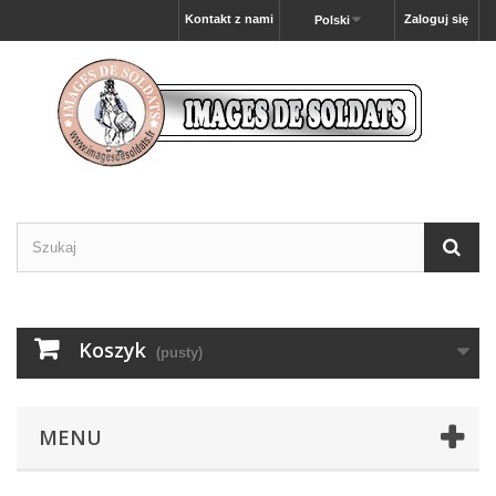
Kontakt z nami
Zaloguj się
Polski
Koszyk
(pusty)
MENU