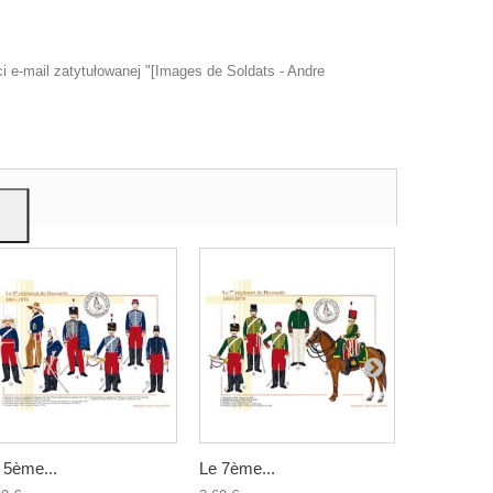
 e-mail zatytułowanej "[Images de Soldats - Andre
u
mi,
 5ème...
Le 7ème...
Le 6ème...