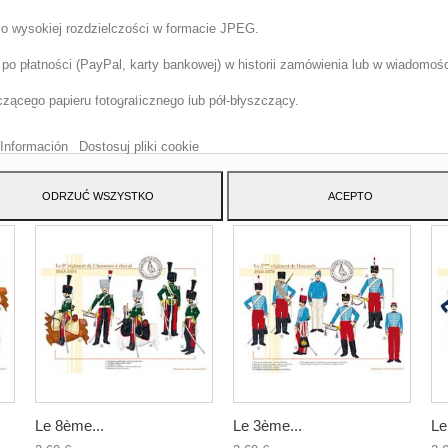
 o wysokiej rozdzielczości w formacie JPEG.
o płatności (PayPal, karty bankowej) w historii zamówienia lub w wiadomości
tryna korzysta z w?asnych plików cookie i plików cookie stron trzecich w cel
szenia naszych us?ug i pokazywa? Ci reklamy zwi?zane z Twoimi preferencja
ącego papieru fotograficznego lub pół-błyszczący.
izuj?c Twoje nawyki nawigacja. Aby wyrazi? zgod? na jego u?ycie, naci?nij
cisk Akceptuj.
Información
Dostosuj pliki cookie
ATEGORY:
ODRZUĆ WSZYSTKO
ACEPTO
Le 8ème...
Le 3ème...
Le