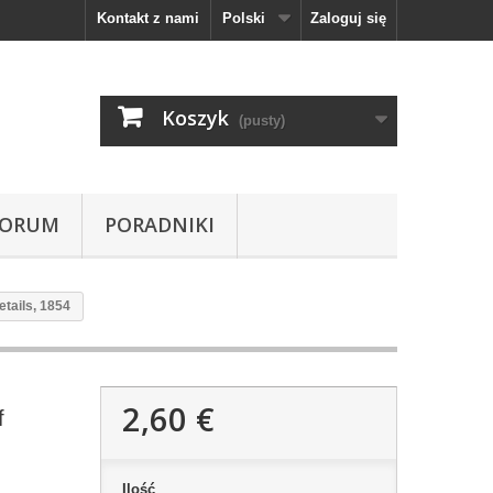
Kontakt z nami
Polski
Zaloguj się
Koszyk
(pusty)
FORUM
PORADNIKI
tails, 1854
2,60 €
f
Ilość