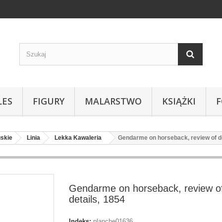
LES
FIGURY
MALARSTWO
KSIĄŻKI
uskie
Linia
Lekka Kawaleria
Gendarme on horseback, review of de
Gendarme on horseback, review o
details, 1854
Indeks:
planche01636