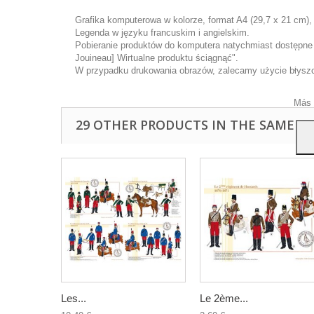
Grafika komputerowa w kolorze, format A4 (29,7 x 21 cm),
Legenda w języku francuskim i angielskim.
Pobieranie produktów do komputera natychmiast dostępne p
Ta wi
Jouineau] Wirtualne produktu ściągnąć".
ulep
W przypadku drukowania obrazów, zalecamy użycie błyszcz
anal
przy
Más 
29 OTHER PRODUCTS IN THE SAME C
Les...
Le 2ème...