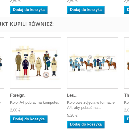
2,60 €
2,60 €
2,
Dodaj do koszyka
Dodaj do koszyka
D
UKT KUPILI RÓWNIEŻ:
Foreign...
Les...
Th
e
Kolor A4 pobrać na komputer.
Kolorowe zdjęcia w formacie
Ko
A4, aby pobrać na...
2,60 €
2,
5,20 €
Dodaj do koszyka
D
Dodaj do koszyka