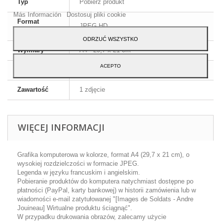
Typ
Pobierz produkt
Akceptuj.
Más Información
Dostosuj pliki cookie
Format
JPEG HD
obrazu
ODRZUĆ WSZYSTKO
Wymiary
A4 - 29,7 x 21 cm
ACEPTO
Język
Angielski i francuski
Zawartość
1 zdjęcie
WIĘCEJ INFORMACJI
Grafika komputerowa w kolorze, format A4 (29,7 x 21 cm), o
wysokiej rozdzielczości w formacie JPEG.
Legenda w języku francuskim i angielskim.
Pobieranie produktów do komputera natychmiast dostępne po
płatności (PayPal, karty bankowej) w historii zamówienia lub w
wiadomości e-mail zatytułowanej "[Images de Soldats - Andre
Jouineau] Wirtualne produktu ściągnąć".
W przypadku drukowania obrazów, zalecamy użycie