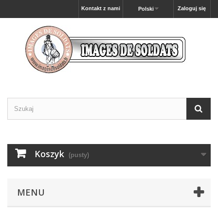
Kontakt z nami
Zaloguj się
Polski
Koszyk
(pusty)
MENU