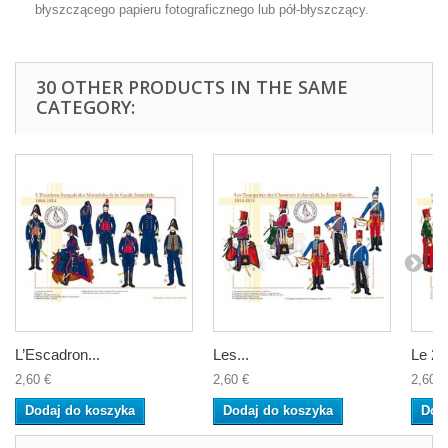
błyszczącego papieru fotograficznego lub pół-błyszczący.
30 OTHER PRODUCTS IN THE SAME
CATEGORY:
L’Escadron...
Les...
Le 2è
2,60 €
2,60 €
2,60 €
Dodaj do koszyka
Dodaj do koszyka
Dod