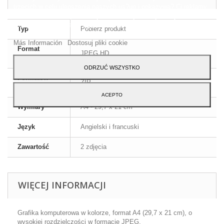
trzecich w celu ulepszenia naszych us?ug i pokazywa? Ci reklamy
zwi?zane z Twoimi preferencjami, analizuj?c Twoje nawyki
nawigacja. Aby wyrazi? zgod? na jego u?ycie, naci?nij przycisk
Typ
Pobierz produkt
Akceptuj.
Más Información
Dostosuj pliki cookie
Format
JPEG HD
obrazu
ODRZUĆ WSZYSTKO
Formatów
ZIP
kompresji
ACEPTO
Wymiary
A4 - 29,7 x 21 cm
Język
Angielski i francuski
Zawartość
2 zdjęcia
WIĘCEJ INFORMACJI
Grafika komputerowa w kolorze, format A4 (29,7 x 21 cm), o
wysokiej rozdzielczości w formacie JPEG.