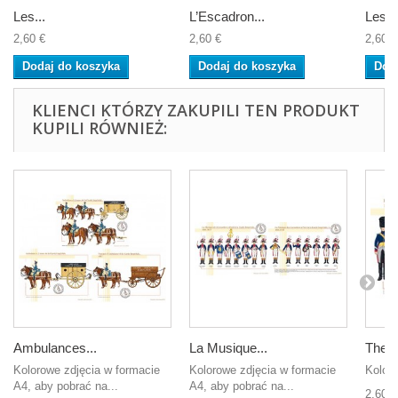
Les...
L’Escadron...
Les...
2,60 €
2,60 €
2,60 €
Dodaj do koszyka
Dodaj do koszyka
Dod
KLIENCI KTÓRZY ZAKUPILI TEN PRODUKT
KUPILI RÓWNIEŻ:
Ambulances...
La Musique...
The el
Kolorowe zdjęcia w formacie
Kolorowe zdjęcia w formacie
Kolor 
A4, aby pobrać na...
A4, aby pobrać na...
2,60 €