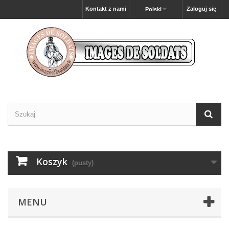
Kontakt z nami
Zaloguj się
Polski
Koszyk
(pusty)
MENU