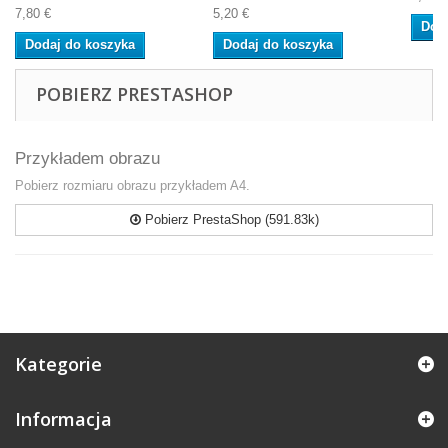
7,80 €
5,20 €
Dod
Dodaj do koszyka
Dodaj do koszyka
POBIERZ PRESTASHOP
Przykładem obrazu
Pobierz rozmiaru obrazu przykładem A4.
Pobierz PrestaShop (591.83k)
Kategorie
Informacja