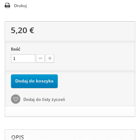
Drukuj
5,20 €
Ilość
Dodaj do koszyka
Dodaj do listy życzeń
OPIS
Ta witryna korzysta z w?asnych plików cookie i plików cookie stron