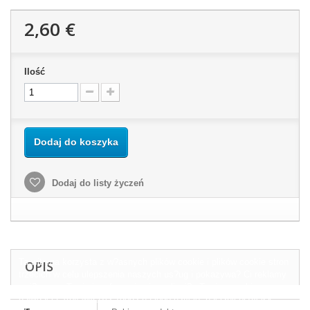
2,60 €
Ilość
Dodaj do koszyka
Dodaj do listy życzeń
Ta witryna korzysta z w?asnych plików cookie i plików cookie stron
OPIS
trzecich w celu ulepszenia naszych us?ug i pokazywa? Ci reklamy
zwi?zane z Twoimi preferencjami, analizuj?c Twoje nawyki
nawigacja. Aby wyrazi? zgod? na jego u?ycie, naci?nij przycisk