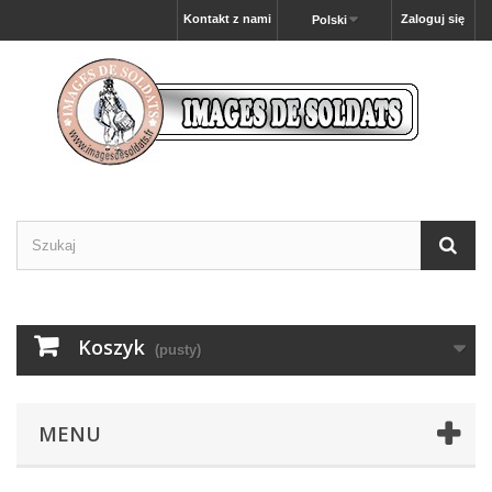
Kontakt z nami
Zaloguj się
Polski
Koszyk
(pusty)
MENU