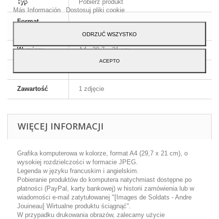
Akceptuj.
Typ
Pobierz produkt
Más Información
Dostosuj pliki cookie
Format
JPEG HD
obrazu
ODRZUĆ WSZYSTKO
Wymiary
A4 - 29,7 x 21 cm
ACEPTO
Język
Angielski i francuski
Zawartość
1 zdjęcie
WIĘCEJ INFORMACJI
Grafika komputerowa w kolorze, format A4 (29,7 x 21 cm), o
wysokiej rozdzielczości w formacie JPEG.
Legenda w języku francuskim i angielskim.
Pobieranie produktów do komputera natychmiast dostępne po
płatności (PayPal, karty bankowej) w historii zamówienia lub w
wiadomości e-mail zatytułowanej "[Images de Soldats - Andre
Jouineau] Wirtualne produktu ściągnąć".
W przypadku drukowania obrazów, zalecamy użycie