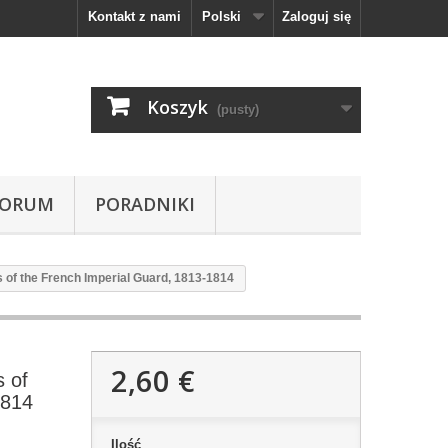
Kontakt z nami
Polski
Zaloguj się
Koszyk
(pusty)
FORUM
PORADNIKI
 of the French Imperial Guard, 1813-1814
2,60 €
 of
1814
Ilość