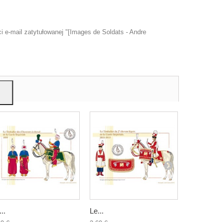
 e-mail zatytułowanej "[Images de Soldats - Andre
u
mi,
..
Le...
Les Dragon