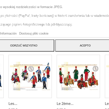
 o wysokiej rozdzielczości w formacie JPEG.
o płatności (PayPal, karty bankowej) w historii zamówienia lub w wiadomości
tryna korzysta z w?asnych plików cookie i plików cookie stron trzecich w cel
szenia naszych us?ug i pokazywa? Ci reklamy zwi?zane z Twoimi preferencja
ącego papieru fotograficznego lub pół-błyszczący.
izuj?c Twoje nawyki nawigacja. Aby wyrazi? zgod? na jego u?ycie, naci?nij
cisk Akceptuj.
Información
Dostosuj pliki cookie
ATEGORY:
ODRZUĆ WSZYSTKO
ACEPTO
Les...
Le 2ème...
Le.