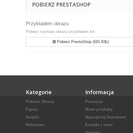
POBIERZ PRESTASHOP
Przykładem obrazu
Pobierz rozmiaru obrazu przykładem A4.
Pobierz PrestaShop (591.83k)
Kategorie
Informacja
Pobierz Obrazy
Promocje
Figury
Nowe produkty
Książki
Najczęściej kupowane
Malarstwo
Kontakt z nami
Dostawa