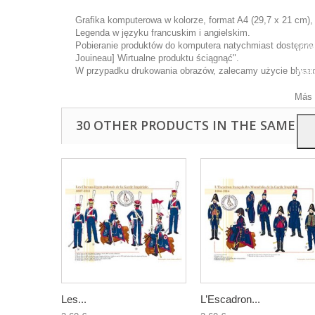
Grafika komputerowa w kolorze, format A4 (29,7 x 21 cm),
Legenda w języku francuskim i angielskim.
Pobieranie produktów do komputera natychmiast dostępne p
Ta wi
Jouineau] Wirtualne produktu ściągnąć".
ulep
W przypadku drukowania obrazów, zalecamy użycie błyszcz
anal
przy
Más 
30 OTHER PRODUCTS IN THE SAME C
Les...
L’Escadron...