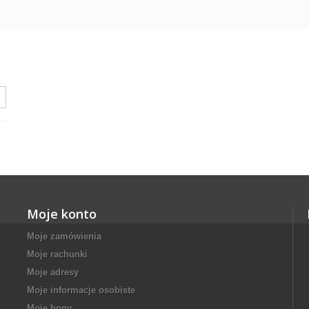
Moje konto
Moje zamówienia
Moje rachunki
Moje adresy
Moje informacje osobiste
Moje bony