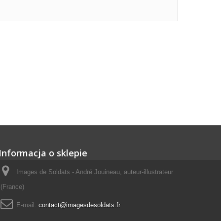
Informacja o sklepie
Images de Soldats - André Jouineau, auteur-illustrateur
(France)
E-mail:
contact@imagesdesoldats.fr