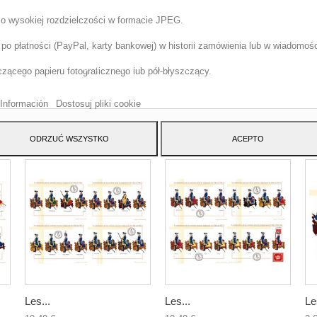
 o wysokiej rozdzielczości w formacie JPEG.
o płatności (PayPal, karty bankowej) w historii zamówienia lub w wiadomości
tryna korzysta z w?asnych plików cookie i plików cookie stron trzecich w cel
szenia naszych us?ug i pokazywa? Ci reklamy zwi?zane z Twoimi preferencja
ącego papieru fotograficznego lub pół-błyszczący.
izuj?c Twoje nawyki nawigacja. Aby wyrazi? zgod? na jego u?ycie, naci?nij
cisk Akceptuj.
Información
Dostosuj pliki cookie
ATEGORY:
ODRZUĆ WSZYSTKO
ACEPTO
Les...
Les...
Le