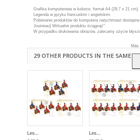
Grafika komputerowa w kolorze, format A4 (29,7 x 21 cm),
Legenda w języku francuskim i angielskim.
Pobieranie produktów do komputera natychmiast dostępne p
Ta wi
Jouineau] Wirtualne produktu ściągnąć".
ulep
W przypadku drukowania obrazów, zalecamy użycie błyszcz
anal
przy
Más 
29 OTHER PRODUCTS IN THE SAME C
Les...
Les...