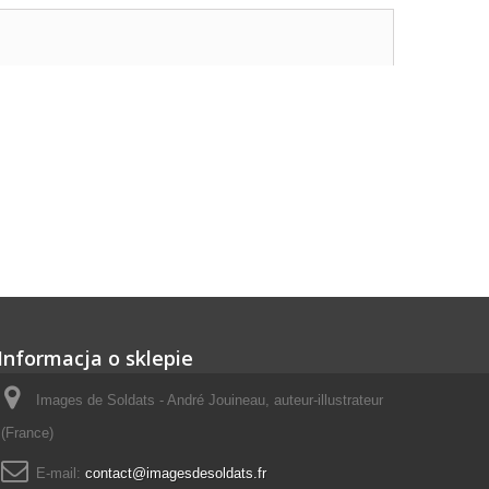
Informacja o sklepie
Images de Soldats - André Jouineau, auteur-illustrateur
(France)
E-mail:
contact@imagesdesoldats.fr