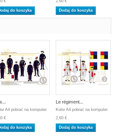
60 €
2,60 €
2,60 €
odaj do koszyka
Dodaj do koszyka
Dodaj do
s...
Le régiment...
Freiwillige.
lor A4 pobrać na komputer.
Kolor A4 pobrać na komputer.
Kolor A4 po
60 €
2,60 €
2,60 €
odaj do koszyka
Dodaj do koszyka
Dodaj do