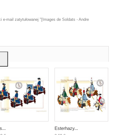
 e-mail zatytułowanej "[Images de Soldats - Andre
u
mi,
s...
Esterhazy...
Mestre de.