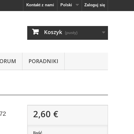
Kontakt z nami
Polski
Zaloguj się
Koszyk
(pusty)
FORUM
PORADNIKI
2,60 €
772
Ilość