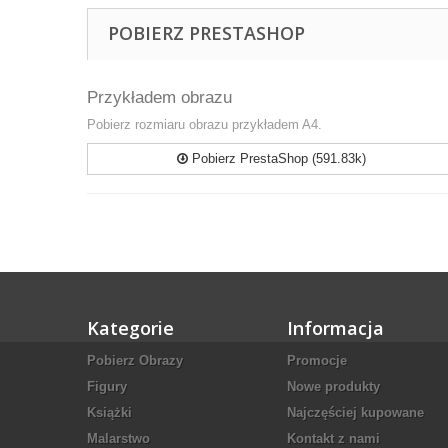
POBIERZ PRESTASHOP
Przykładem obrazu
Pobierz rozmiaru obrazu przykładem A4.
Pobierz PrestaShop (591.83k)
Kategorie
Informacja
Pobierz Obrazy
Promocje
Figury
Nowe produkty
Książki
Najczęściej kupowane
Malarstwo
Kontakt z nami