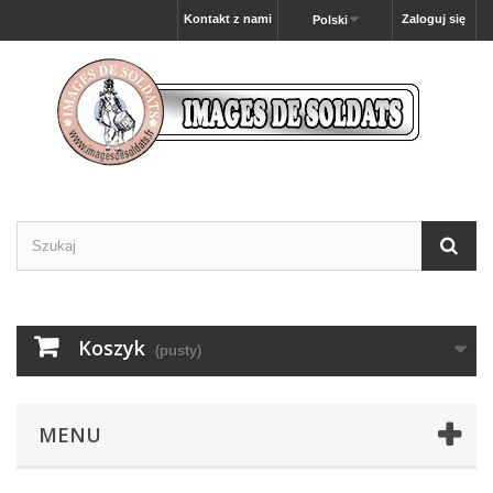
Kontakt z nami
Zaloguj się
Polski
Koszyk
(pusty)
MENU