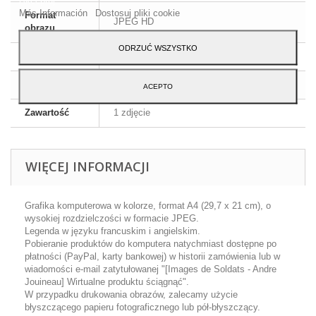
Más Información
Dostosuj pliki cookie
Format
JPEG HD
obrazu
ODRZUĆ WSZYSTKO
Wymiary
A4 - 29,7 x 21 cm
Język
Angielski i francuski
ACEPTO
Zawartość
1 zdjęcie
WIĘCEJ INFORMACJI
Grafika komputerowa w kolorze, format A4 (29,7 x 21 cm), o
wysokiej rozdzielczości w formacie JPEG.
Legenda w języku francuskim i angielskim.
Pobieranie produktów do komputera natychmiast dostępne po
płatności (PayPal, karty bankowej) w historii zamówienia lub w
wiadomości e-mail zatytułowanej "[Images de Soldats - Andre
Jouineau] Wirtualne produktu ściągnąć".
W przypadku drukowania obrazów, zalecamy użycie
błyszczącego papieru fotograficznego lub pół-błyszczący.