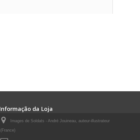
Informação da Loja
Images de Soldats - André Jouineau, auteur-illustrateur
(France)