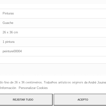
Pinturas
Guache
26 x 36 cm
1 pintura
peinture00004
site usa cookies próprios e de terceiros para melhorar nossos serviços e mos
blicidade relacionada às suas preferências, analisando seus hábitos navegaç
fino de 26 x 36 centímetros. Trabalhos artísticos originais de André Jouineau
 dar seu consentimento ao seu uso, pressione o botão Aceito.
Información
Personalizar Cookies
REJEITAR TUDO
ACEPTO