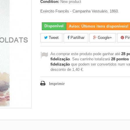
Condition:
New product
Exército Francês - Campanha Vestuário, 1860.
Disponível
Aviso: Últimos itens disponíveis!
Tweet
Partilhar
Google+
Pin
Ao comprar este produto pode ganhar até
28
po
fidelização
. Seu carrinho totalizará
28
pontos
fidelização
que podem ser convertidos num va
desconto de
1,40 €
.
Imprimir