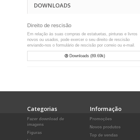
DOWNLOADS
Direito de rescisão
Em relação às suas compras de estatuetas, pinturas e livros
novos ou usados, pode exercer o seu direito de rescisão
enviando-nos o formulário de rescisão por correio ou e-mail.
Downloads (89.69k)
Categorias
Informação
Fazer download de
Promoções
imagens
Novos produtos
Figuras
Top de vendas