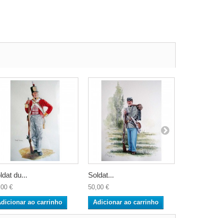
ldat du...
Soldat...
Garde de l
,00 €
50,00 €
120,00 €
dicionar ao carrinho
Adicionar ao carrinho
Adicionar