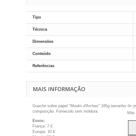
Tipo
Técnica
Dimensões
Conteúdo
Referências
MAIS INFORMAÇÃO
Este 
a pu
Guache sobre papel "Moulin d'Arches" 185g tamanho de grão 
Para
composição. Fornecido sem moldura.
Más 
Envio:
França: 7 €
Europa: 10 €