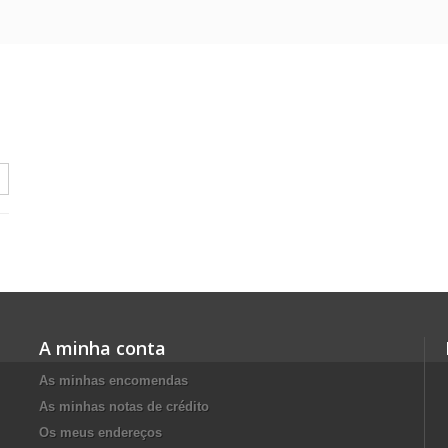
A minha conta
As minhas encomendas
As minhas notas de crédito
Os meus endereços