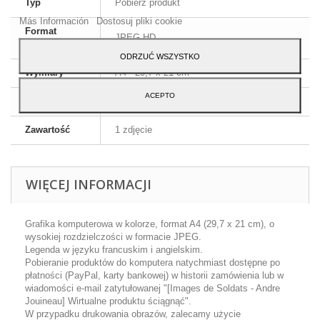
Typ
Pobierz produkt
Akceptuj.
Más Información
Dostosuj pliki cookie
Format
JPEG HD
obrazu
ODRZUĆ WSZYSTKO
Wymiary
A4 - 29,7 x 21 cm
ACEPTO
Język
Angielski i francuski
Zawartość
1 zdjęcie
WIĘCEJ INFORMACJI
Grafika komputerowa w kolorze, format A4 (29,7 x 21 cm), o
wysokiej rozdzielczości w formacie JPEG.
Legenda w języku francuskim i angielskim.
Pobieranie produktów do komputera natychmiast dostępne po
płatności (PayPal, karty bankowej) w historii zamówienia lub w
wiadomości e-mail zatytułowanej "[Images de Soldats - Andre
Jouineau] Wirtualne produktu ściągnąć".
W przypadku drukowania obrazów, zalecamy użycie