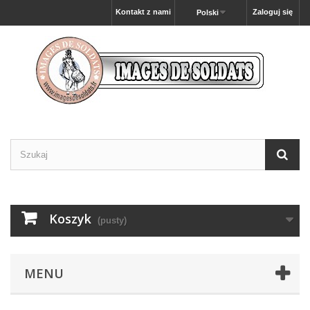
Kontakt z nami
Zaloguj się
Polski
Koszyk
(pusty)
MENU