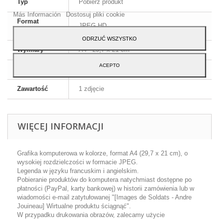
Typ
Pobierz produkt
Akceptuj.
Más Información
Dostosuj pliki cookie
Format
JPEG HD
obrazu
ODRZUĆ WSZYSTKO
Wymiary
A4 - 29,7 x 21 cm
ACEPTO
Język
Angielski i francuski
Zawartość
1 zdjęcie
WIĘCEJ INFORMACJI
Grafika komputerowa w kolorze, format A4 (29,7 x 21 cm), o
wysokiej rozdzielczości w formacie JPEG.
Legenda w języku francuskim i angielskim.
Pobieranie produktów do komputera natychmiast dostępne po
płatności (PayPal, karty bankowej) w historii zamówienia lub w
wiadomości e-mail zatytułowanej "[Images de Soldats - Andre
Jouineau] Wirtualne produktu ściągnąć".
W przypadku drukowania obrazów, zalecamy użycie