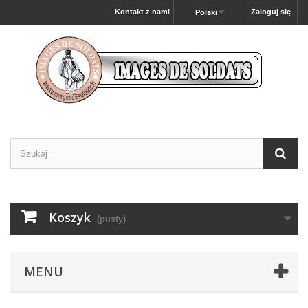
Kontakt z nami
Zaloguj się
Polski
Koszyk
(pusty)
MENU