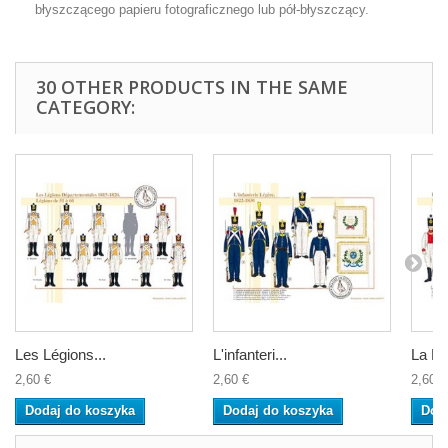
błyszczącego papieru fotograficznego lub pół-błyszczący.
30 OTHER PRODUCTS IN THE SAME
CATEGORY:
Les Légions...
L'infanteri...
La Lé
2,60 €
2,60 €
2,60 €
Dodaj do koszyka
Dodaj do koszyka
Dod