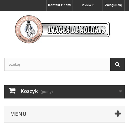
Kontakt z nami
Zaloguj się
Polski
Koszyk
(pusty)
MENU