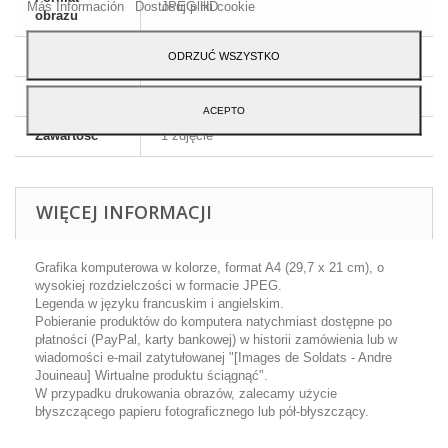
Más Información
Dostosuj pliki cookie
JPEG HD
obrazu
Wymiary
A4 - 29,7 x 21 cm
ODRZUĆ WSZYSTKO
Język
Angielski i francuski
ACEPTO
Zawartość
1 zdjęcie
WIĘCEJ INFORMACJI
Grafika komputerowa w kolorze, format A4 (29,7 x 21 cm), o
wysokiej rozdzielczości w formacie JPEG.
Legenda w języku francuskim i angielskim.
Pobieranie produktów do komputera natychmiast dostępne po
płatności (PayPal, karty bankowej) w historii zamówienia lub w
wiadomości e-mail zatytułowanej "[Images de Soldats - Andre
Jouineau] Wirtualne produktu ściągnąć".
W przypadku drukowania obrazów, zalecamy użycie
błyszczącego papieru fotograficznego lub pół-błyszczący.