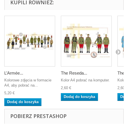
KUPILI RÓWNIEŻ:
L’Armée...
The Reseda...
The F
Kolorowe zdjęcia w formacie
Kolor A4 pobrać na komputer.
Kolor 
A4, aby pobrać na...
2,60 €
2,60 €
5,20 €
Dodaj do koszyka
Dod
Dodaj do koszyka
POBIERZ PRESTASHOP