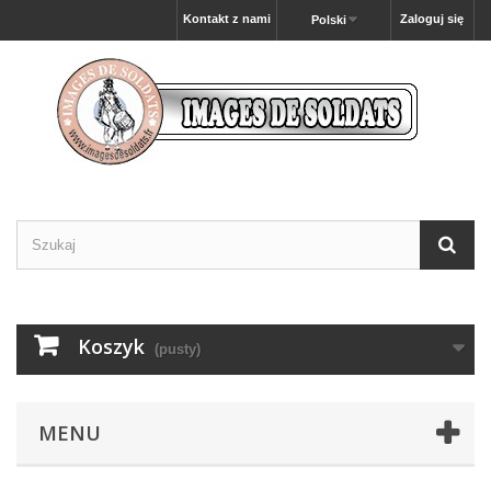
Kontakt z nami
Zaloguj się
Polski
Koszyk
(pusty)
MENU