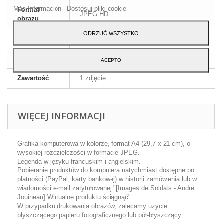
Más Información
Dostosuj pliki cookie
Format
JPEG HD
obrazu
ODRZUĆ WSZYSTKO
Wymiary
A4 - 29,7 x 21 cm
Język
Angielski i francuski
ACEPTO
Zawartość
1 zdjęcie
WIĘCEJ INFORMACJI
Grafika komputerowa w kolorze, format A4 (29,7 x 21 cm), o
wysokiej rozdzielczości w formacie JPEG.
Legenda w języku francuskim i angielskim.
Pobieranie produktów do komputera natychmiast dostępne po
płatności (PayPal, karty bankowej) w historii zamówienia lub w
wiadomości e-mail zatytułowanej "[Images de Soldats - Andre
Jouineau] Wirtualne produktu ściągnąć".
W przypadku drukowania obrazów, zalecamy użycie
błyszczącego papieru fotograficznego lub pół-błyszczący.