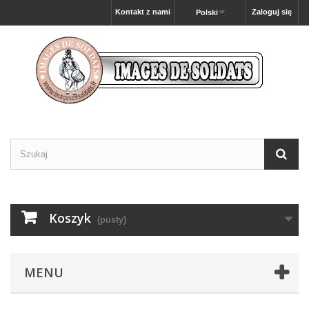
Kontakt z nami
Zaloguj się
Polski
Koszyk
(pusty)
MENU