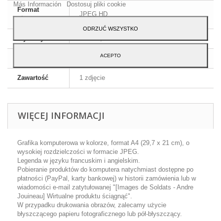
Más Información
Dostosuj pliki cookie
Format
JPEG HD
obrazu
ODRZUĆ WSZYSTKO
Wymiary
A4 - 29,7 x 21 cm
ACEPTO
Język
Angielski i francuski
Zawartość
1 zdjęcie
WIĘCEJ INFORMACJI
Grafika komputerowa w kolorze, format A4 (29,7 x 21 cm), o
wysokiej rozdzielczości w formacie JPEG.
Legenda w języku francuskim i angielskim.
Pobieranie produktów do komputera natychmiast dostępne po
płatności (PayPal, karty bankowej) w historii zamówienia lub w
wiadomości e-mail zatytułowanej "[Images de Soldats - Andre
Jouineau] Wirtualne produktu ściągnąć".
W przypadku drukowania obrazów, zalecamy użycie
błyszczącego papieru fotograficznego lub pół-błyszczący.