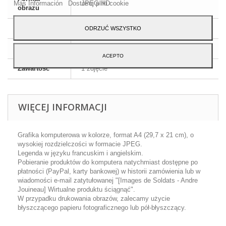
Más Información
Dostosuj pliki cookie
JPEG HD
obrazu
Wymiary
A4 - 29,7 x 21 cm
ODRZUĆ WSZYSTKO
Język
Angielski i francuski
ACEPTO
Zawartość
1 zdjęcie
WIĘCEJ INFORMACJI
Grafika komputerowa w kolorze, format A4 (29,7 x 21 cm), o
wysokiej rozdzielczości w formacie JPEG.
Legenda w języku francuskim i angielskim.
Pobieranie produktów do komputera natychmiast dostępne po
płatności (PayPal, karty bankowej) w historii zamówienia lub w
wiadomości e-mail zatytułowanej "[Images de Soldats - Andre
Jouineau] Wirtualne produktu ściągnąć".
W przypadku drukowania obrazów, zalecamy użycie
błyszczącego papieru fotograficznego lub pół-błyszczący.