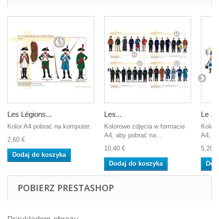
Les Légions...
Les...
Le 1er
Kolor A4 pobrać na komputer.
Kolorowe zdjęcia w formacie
Koloro
A4, aby pobrać na...
A4, ab
2,60 €
10,40 €
5,20 €
Dodaj do koszyka
Dodaj do koszyka
Dod
POBIERZ PRESTASHOP