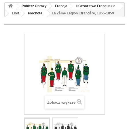
Pobierz Obrazy
Francja
II Cesarstwo Francuskie
Linia
Piechota
La 2ème Légion Etrangère, 1855-1859
Zobacz większe