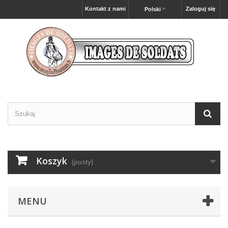
Kontakt z nami
Zaloguj się
Polski
Koszyk
(pusty)
MENU