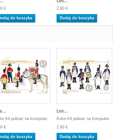
..
Les...
Les...
60 €
2,60 €
7,80 €
odaj do koszyka
Dodaj do koszyka
Dodaj do
s...
Les...
Les...
lor A4 pobrać na komputer.
Kolor A4 pobrać na komputer.
Kolor A4 po
60 €
2,60 €
2,60 €
odaj do koszyka
Dodaj do koszyka
Dodaj do