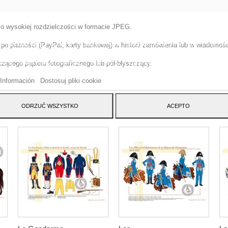
 o wysokiej rozdzielczości w formacie JPEG.
tryna korzysta z w?asnych plików cookie i plików cookie stron trzecich w cel
o płatności (PayPal, karty bankowej) w historii zamówienia lub w wiadomości
szenia naszych us?ug i pokazywa? Ci reklamy zwi?zane z Twoimi preferencja
izuj?c Twoje nawyki nawigacja. Aby wyrazi? zgod? na jego u?ycie, naci?nij
ącego papieru fotograficznego lub pół-błyszczący.
cisk Akceptuj.
Información
Dostosuj pliki cookie
ATEGORY:
ODRZUĆ WSZYSTKO
ACEPTO