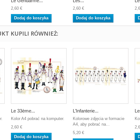
Le Gendarme...
Les...
Le.
2,60 €
2,60 €
2,
Dodaj do koszyka
Dodaj do koszyka
D
UKT KUPILI RÓWNIEŻ:
Le 33ème...
L’Infanterie...
Le
r.
Kolor A4 pobrać na komputer.
Kolorowe zdjęcia w formacie
Ko
A4, aby pobrać na...
2,60 €
2,
5,20 €
Dodaj do koszyka
D