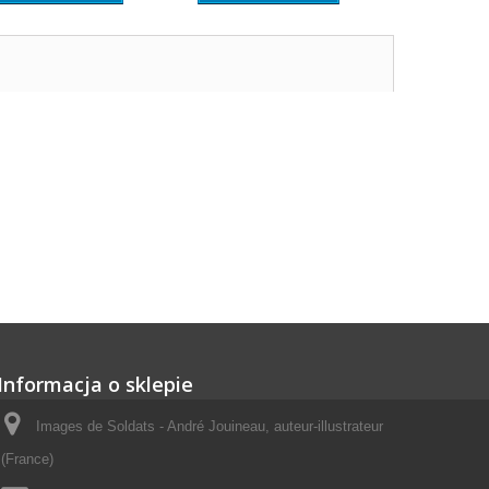
Informacja o sklepie
Images de Soldats - André Jouineau, auteur-illustrateur
(France)