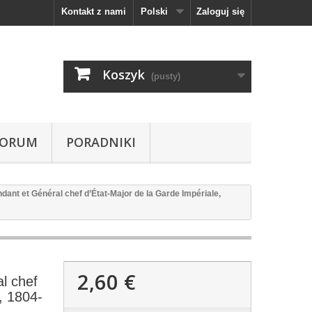
Kontakt z nami
Polski
Zaloguj się
Koszyk
(pusty)
FORUM
PORADNIKI
nt et Général chef d’État-Major de la Garde Impériale,
2,60 €
l chef
, 1804-