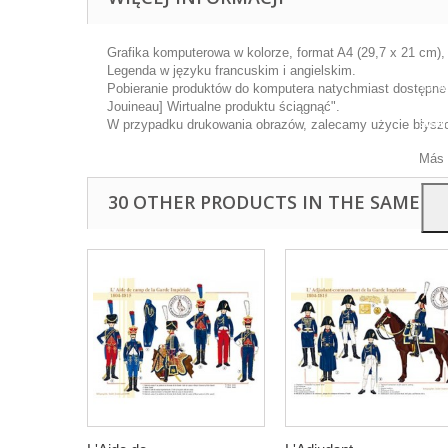
Grafika komputerowa w kolorze, format A4 (29,7 x 21 cm),
Legenda w języku francuskim i angielskim.
Ta wi
Pobieranie produktów do komputera natychmiast dostępne p
ulep
Jouineau] Wirtualne produktu ściągnąć".
anal
W przypadku drukowania obrazów, zalecamy użycie błyszcz
przy
Más 
30 OTHER PRODUCTS IN THE SAME C