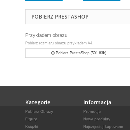
POBIERZ PRESTASHOP
Przykładem obrazu
Pobierz rozmiaru obrazu przykładem A4.
Pobierz PrestaShop (591.83k)
Kategorie
Informacja
Pobierz Obrazy
Promocje
Figury
Nowe produkty
Książki
Najczęściej kupowane