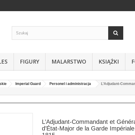
LES
FIGURY
MALARSTWO
KSIĄŻKI
skie
Imperial Guard
Personel i administracja
L’Adjudant-Commanda
L’Adjudant-Commandant et Généra
d’État-Major de la Garde Impériale