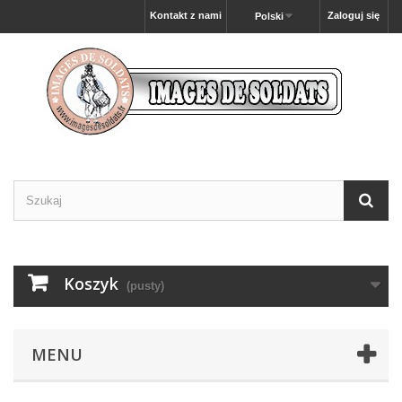
Kontakt z nami
Zaloguj się
Polski
Koszyk
(pusty)
MENU