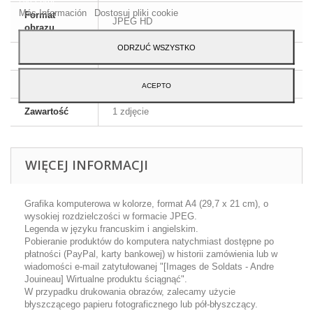
Más Información
Dostosuj pliki cookie
Format
JPEG HD
obrazu
ODRZUĆ WSZYSTKO
Wymiary
A4 - 29,7 x 21 cm
Język
Angielski i francuski
ACEPTO
Zawartość
1 zdjęcie
WIĘCEJ INFORMACJI
Grafika komputerowa w kolorze, format A4 (29,7 x 21 cm), o
wysokiej rozdzielczości w formacie JPEG.
Legenda w języku francuskim i angielskim.
Pobieranie produktów do komputera natychmiast dostępne po
płatności (PayPal, karty bankowej) w historii zamówienia lub w
wiadomości e-mail zatytułowanej "[Images de Soldats - Andre
Jouineau] Wirtualne produktu ściągnąć".
W przypadku drukowania obrazów, zalecamy użycie
błyszczącego papieru fotograficznego lub pół-błyszczący.