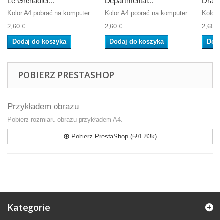
Le Grenadier...
Departmental...
Drago
Kolor A4 pobrać na komputer.
Kolor A4 pobrać na komputer.
Kolor 
2,60 €
2,60 €
2,60 €
Dodaj do koszyka
Dodaj do koszyka
Dod
POBIERZ PRESTASHOP
Przykładem obrazu
Pobierz rozmiaru obrazu przykładem A4.
Pobierz PrestaShop (591.83k)
Kategorie