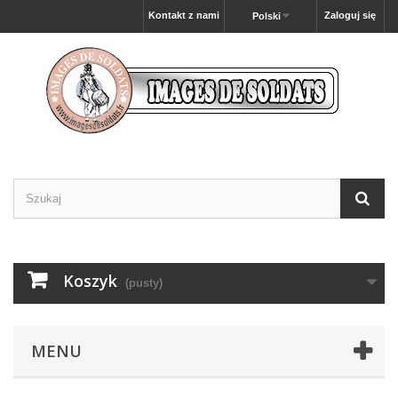
Kontakt z nami
Zaloguj się
Polski
Koszyk
(pusty)
MENU