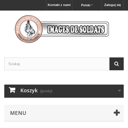
Kontakt z nami
Zaloguj się
Polski
Koszyk
(pusty)
MENU