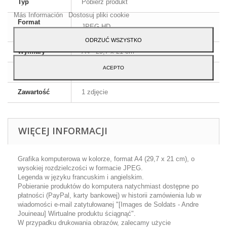
Typ
Pobierz produkt
Akceptuj.
Más Información
Dostosuj pliki cookie
Format
JPEG HD
obrazu
ODRZUĆ WSZYSTKO
Wymiary
A4 - 29,7 x 21 cm
ACEPTO
Język
Angielski i francuski
Zawartość
1 zdjęcie
WIĘCEJ INFORMACJI
Grafika komputerowa w kolorze, format A4 (29,7 x 21 cm), o
wysokiej rozdzielczości w formacie JPEG.
Legenda w języku francuskim i angielskim.
Pobieranie produktów do komputera natychmiast dostępne po
płatności (PayPal, karty bankowej) w historii zamówienia lub w
wiadomości e-mail zatytułowanej "[Images de Soldats - Andre
Jouineau] Wirtualne produktu ściągnąć".
W przypadku drukowania obrazów, zalecamy użycie