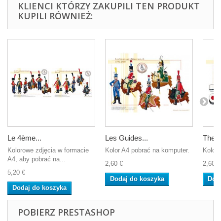
KLIENCI KTÓRZY ZAKUPILI TEN PRODUKT
KUPILI RÓWNIEŻ:
Le 4ème...
Les Guides...
The C
Kolorowe zdjęcia w formacie
Kolor A4 pobrać na komputer.
Kolor 
A4, aby pobrać na...
2,60 €
2,60 €
5,20 €
Dodaj do koszyka
Dod
Dodaj do koszyka
POBIERZ PRESTASHOP