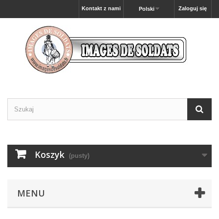
Kontakt z nami
Zaloguj się
Polski
Koszyk
(pusty)
MENU