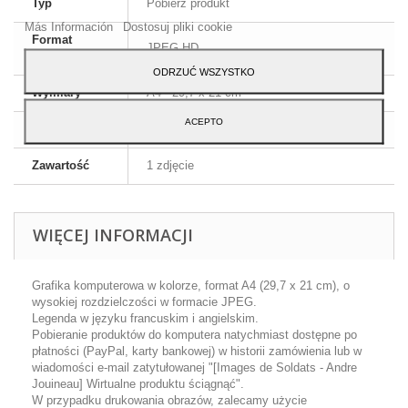
Typ
Pobierz produkt
Akceptuj.
Más Información
Dostosuj pliki cookie
Format
JPEG HD
obrazu
ODRZUĆ WSZYSTKO
Wymiary
A4 - 29,7 x 21 cm
ACEPTO
Język
Angielski i francuski
Zawartość
1 zdjęcie
WIĘCEJ INFORMACJI
Grafika komputerowa w kolorze, format A4 (29,7 x 21 cm), o
wysokiej rozdzielczości w formacie JPEG.
Legenda w języku francuskim i angielskim.
Pobieranie produktów do komputera natychmiast dostępne po
płatności (PayPal, karty bankowej) w historii zamówienia lub w
wiadomości e-mail zatytułowanej "[Images de Soldats - Andre
Jouineau] Wirtualne produktu ściągnąć".
W przypadku drukowania obrazów, zalecamy użycie