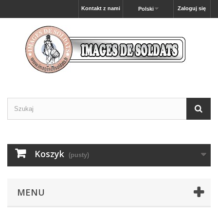
Kontakt z nami
Zaloguj się
Polski
Koszyk
(pusty)
MENU