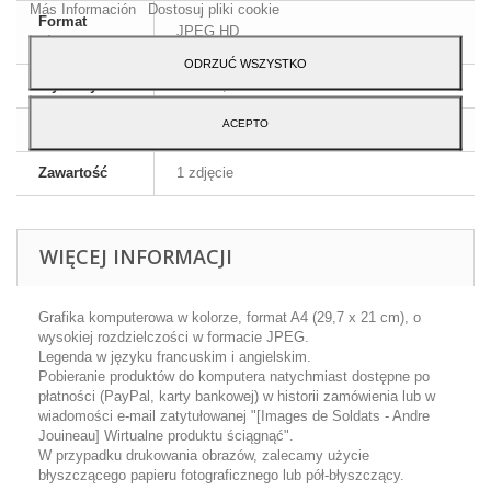
Más Información
Dostosuj pliki cookie
Format
JPEG HD
obrazu
ODRZUĆ WSZYSTKO
Wymiary
A4 - 29,7 x 21 cm
ACEPTO
Język
Francuski
Zawartość
1 zdjęcie
WIĘCEJ INFORMACJI
Grafika komputerowa w kolorze, format A4 (29,7 x 21 cm), o
wysokiej rozdzielczości w formacie JPEG.
Legenda w języku francuskim i angielskim.
Pobieranie produktów do komputera natychmiast dostępne po
płatności (PayPal, karty bankowej) w historii zamówienia lub w
wiadomości e-mail zatytułowanej "[Images de Soldats - Andre
Jouineau] Wirtualne produktu ściągnąć".
W przypadku drukowania obrazów, zalecamy użycie
błyszczącego papieru fotograficznego lub pół-błyszczący.