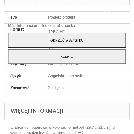
trzecich w celu ulepszenia naszych us?ug i pokazywa? Ci reklamy
zwi?zane z Twoimi preferencjami, analizuj?c Twoje nawyki
nawigacja. Aby wyrazi? zgod? na jego u?ycie, naci?nij przycisk
Typ
Pobierz produkt
Akceptuj.
Más Información
Dostosuj pliki cookie
Format
JPEG HD
obrazu
ODRZUĆ WSZYSTKO
Formatów
ZIP
kompresji
ACEPTO
Wymiary
A4 - 29,7 x 21 cm
Język
Angielski i francuski
Zawartość
2 zdjęcia
WIĘCEJ INFORMACJI
Grafika komputerowa w kolorze, format A4 (29,7 x 21 cm), o
wysokiej rozdzielczości w formacie JPEG.