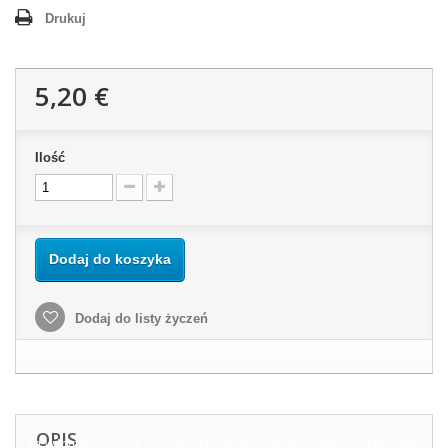
Drukuj
5,20 €
Ilość
Dodaj do koszyka
Dodaj do listy życzeń
OPIS
Ta witryna korzysta z w?asnych plików cookie i plików cookie stron