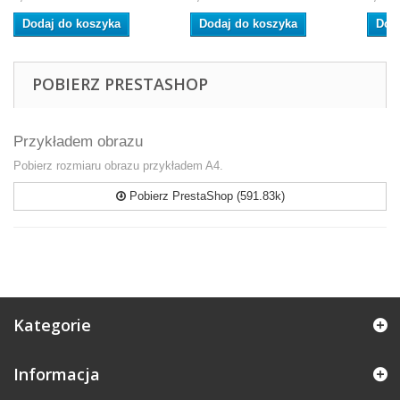
Dodaj do koszyka
Dodaj do koszyka
Dod
POBIERZ PRESTASHOP
Przykładem obrazu
Pobierz rozmiaru obrazu przykładem A4.
Pobierz PrestaShop (591.83k)
Kategorie
Informacja