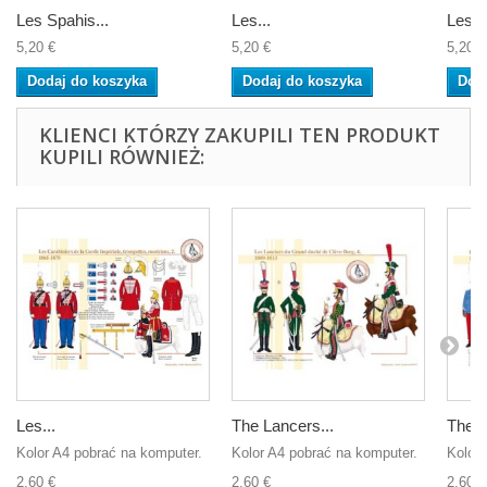
Les Spahis...
Les...
Les...
5,20 €
5,20 €
5,20 €
Dodaj do koszyka
Dodaj do koszyka
Dod
KLIENCI KTÓRZY ZAKUPILI TEN PRODUKT
KUPILI RÓWNIEŻ:
Les...
The Lancers...
The F
Kolor A4 pobrać na komputer.
Kolor A4 pobrać na komputer.
Kolor 
2,60 €
2,60 €
2,60 €