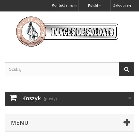
Kontakt z nami
Zaloguj się
Polski
Koszyk
(pusty)
MENU