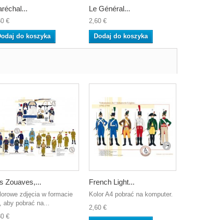
réchal...
Le Général...
Eugène de.
60 €
2,60 €
2,60 €
odaj do koszyka
Dodaj do koszyka
Dodaj do
s Zouaves,...
French Light...
L’Escadron
lorowe zdjęcia w formacie
Kolor A4 pobrać na komputer.
Kolorowe zd
, aby pobrać na...
A4, aby pob
2,60 €
80 €
10,40 €