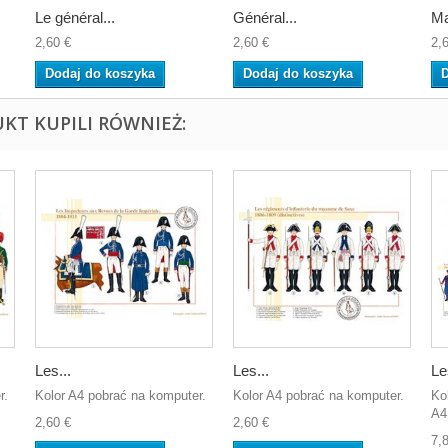
Le général...
Général...
Ma
2,60 €
2,60 €
2,
Dodaj do koszyka
Dodaj do koszyka
D
UKT KUPILI RÓWNIEŻ:
Les...
Les...
Le
r.
Kolor A4 pobrać na komputer.
Kolor A4 pobrać na komputer.
Ko
A4
2,60 €
2,60 €
7,