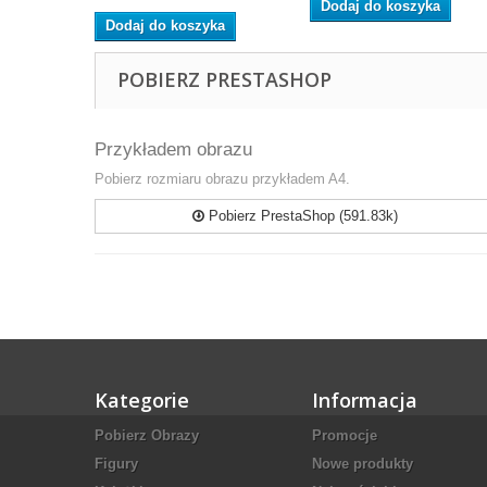
Dodaj do koszyka
Dodaj do koszyka
POBIERZ PRESTASHOP
Przykładem obrazu
Pobierz rozmiaru obrazu przykładem A4.
Pobierz PrestaShop (591.83k)
Kategorie
Informacja
Pobierz Obrazy
Promocje
Figury
Nowe produkty