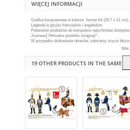
WIĘCEJ INFORMACJI
Grafika komputerowa w kolorze, format A4 (29,7 x 21 cm),
Legenda w języku francuskim i angielskim.
Ta wi
Pobieranie produktów do komputera natychmiast dostępne p
ulep
Jouineau] Wirtualne produktu ściągnąć".
anal
W przypadku drukowania obrazów, zalecamy użycie błyszcz
przy
Más 
19 OTHER PRODUCTS IN THE SAME C