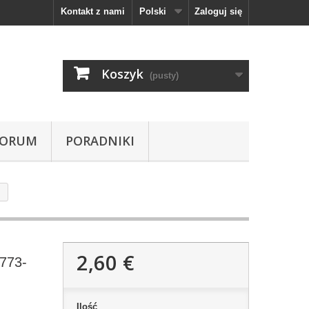
Kontakt z nami
Polski
Zaloguj się
Koszyk
(pusty)
FORUM
PORADNIKI
2,60 €
1773-
Ilość