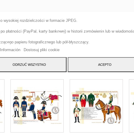
 o wysokiej rozdzielczości w formacie JPEG.
tryna korzysta z w?asnych plików cookie i plików cookie stron trzecich w cel
o płatności (PayPal, karty bankowej) w historii zamówienia lub w wiadomości
szenia naszych us?ug i pokazywa? Ci reklamy zwi?zane z Twoimi preferencja
izuj?c Twoje nawyki nawigacja. Aby wyrazi? zgod? na jego u?ycie, naci?nij
ącego papieru fotograficznego lub pół-błyszczący.
cisk Akceptuj.
Información
Dostosuj pliki cookie
ATEGORY:
ODRZUĆ WSZYSTKO
ACEPTO