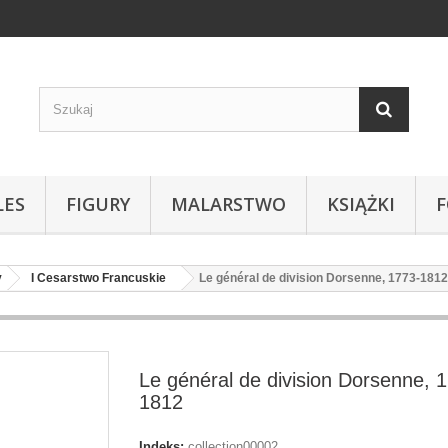
LES
FIGURY
MALARSTWO
KSIĄŻKI
y
I Cesarstwo Francuskie
Le général de division Dorsenne, 1773-1812
Le général de division Dorsenne, 
1812
Indeks:
collection00002