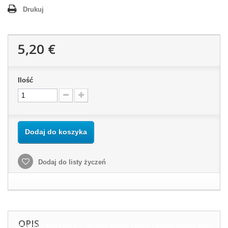
Drukuj
5,20 €
Ilość
Dodaj do koszyka
Dodaj do listy życzeń
OPIS
Ta witryna korzysta z w?asnych plików cookie i plików cookie stron