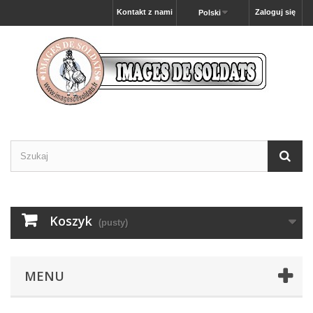
Kontakt z nami
Zaloguj się
Polski
Koszyk
(pusty)
MENU