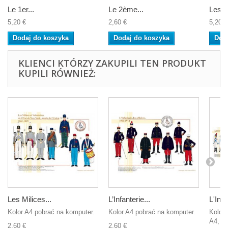
Le 1er...
Le 2ème...
Les...
5,20 €
2,60 €
5,20 €
Dodaj do koszyka
Dodaj do koszyka
Dod
KLIENCI KTÓRZY ZAKUPILI TEN PRODUKT
KUPILI RÓWNIEŻ:
Les Milices...
L’Infanterie...
L'Infa
Kolor A4 pobrać na komputer.
Kolor A4 pobrać na komputer.
Koloro
A4, ab
2,60 €
2,60 €