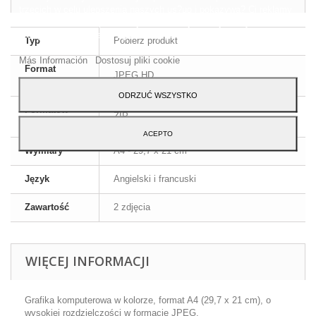
trzecich w celu ulepszenia naszych us?ug i pokazywa? Ci reklamy
zwi?zane z Twoimi preferencjami, analizuj?c Twoje nawyki
nawigacja. Aby wyrazi? zgod? na jego u?ycie, naci?nij przycisk
Typ
Pobierz produkt
Akceptuj.
Más Información
Dostosuj pliki cookie
Format
JPEG HD
obrazu
ODRZUĆ WSZYSTKO
Formatów
ZIP
kompresji
ACEPTO
Wymiary
A4 - 29,7 x 21 cm
Język
Angielski i francuski
Zawartość
2 zdjęcia
WIĘCEJ INFORMACJI
Grafika komputerowa w kolorze, format A4 (29,7 x 21 cm), o
wysokiej rozdzielczości w formacie JPEG.