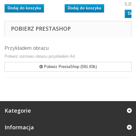
5,20 €
Dodaj do koszyka
Dodaj do koszyka
Dod
POBIERZ PRESTASHOP
Przykładem obrazu
Pobierz rozmiaru obrazu przykładem A4.
Pobierz PrestaShop (591.83k)
Kategorie
Informacja