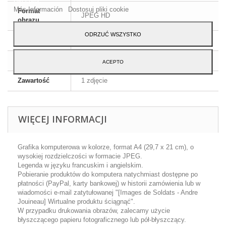
Más Información
Dostosuj pliki cookie
Format
JPEG HD
obrazu
ODRZUĆ WSZYSTKO
Wymiary
A4 - 29,7 x 21 cm
Język
Angielski i francuski
ACEPTO
Zawartość
1 zdjęcie
WIĘCEJ INFORMACJI
Grafika komputerowa w kolorze, format A4 (29,7 x 21 cm), o
wysokiej rozdzielczości w formacie JPEG.
Legenda w języku francuskim i angielskim.
Pobieranie produktów do komputera natychmiast dostępne po
płatności (PayPal, karty bankowej) w historii zamówienia lub w
wiadomości e-mail zatytułowanej "[Images de Soldats - Andre
Jouineau] Wirtualne produktu ściągnąć".
W przypadku drukowania obrazów, zalecamy użycie
błyszczącego papieru fotograficznego lub pół-błyszczący.