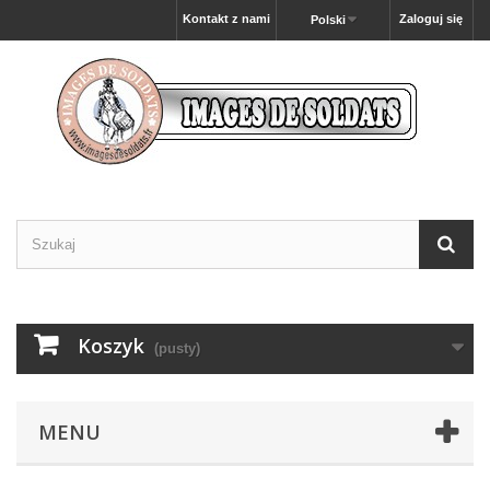
Kontakt z nami
Zaloguj się
Polski
Koszyk
(pusty)
MENU