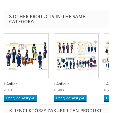
8 OTHER PRODUCTS IN THE SAME
CATEGORY:
L’Artilleri...
L’Artilleur...
L’Artil
2,60 €
10,40 €
10,40 
Dodaj do koszyka
Dodaj do koszyka
Dod
KLIENCI KTÓRZY ZAKUPILI TEN PRODUKT