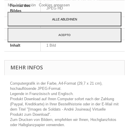
Más Información
Cookies anpassen
Format des
JPEG HD
Bildes
ALLE ABLEHNEN
Größe
A4 - 29,7 x 21 cm
Sprache
Englisch und Französisch
ACEPTO
Inhalt
1 Bild
MEHR INFOS
Computergrafik in der Farbe, A4-Format (29,7 x 21 cm),
hochauflösende JPEG-Format.
Legende in Französisch und Englisch.
Produkt Download auf Ihren Computer sofort nach der Zahlung
(Paypal, Kreditkarte) in Ihrer Bestellhistorie oder in der E-Mail mit
dem Titel "[Images de Soldats - André Jouineau] Virtuelle
Produkt zum Download".
Zum Drucken von Bildern, empfehlen wir Ihnen, Hochglanzfotos
oder Halbglanzpapier verwenden.