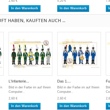
2,60 €
5,20 €
7,
In den Warenkorb
In den Warenkorb
I
FT HABEN, KAUFTEN AUCH ...
L'Infanterie...
Das 1....
Fus
em
Bild in der Farbe im auf Ihrem
Bild in der Farbe im auf Ihrem
Bi
Computer...
Computer...
Co
2,60 €
2,60 €
2,
In den Warenkorb
In den Warenkorb
I