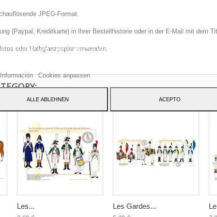
hochauflösende JPEG-Format.
 (Paypal, Kreditkarte) in Ihrer Bestellhistorie oder in der E-Mail mit dem Ti
e Website verwendet eigene Cookies und Cookies von Drittanbietern, um uns
fotos oder Halbglanzpapier verwenden.
ste zu verbessern. Und zeigen Sie Werbung in Bezug auf Ihre Vorlieben, inde
 Gewohnheiten analysieren navigation. Um Ihre Zustimmung zu seiner Verwen
ben, klicken Sie auf die Schaltfläche Akzeptieren.
Información
Cookies anpassen
ATEGORY:
ALLE ABLEHNEN
ACEPTO
Les...
Les Gardes...
Le