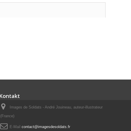
Kontakt
Images de Soldats - André Jouineau, auteur-illustrateur
(France)
E-Mail
contact@imagesdesoldats.fr