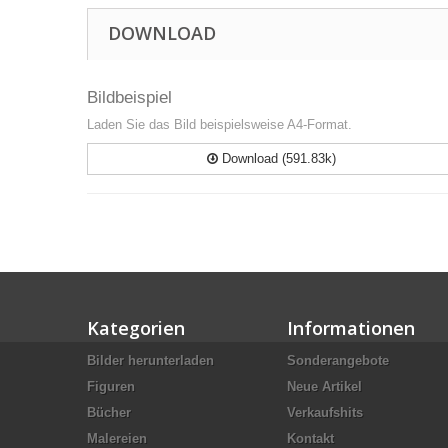
DOWNLOAD
Bildbeispiel
Laden Sie das Bild beispielsweise A4-Format.
Download (591.83k)
Kategorien
Informationen
Bilder herunterladen
Sonderangebote
Figuren
Neue Artikel
Bücher
Verkaufshits
Malereien
Kontakt