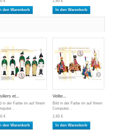
80 €
2,60 €
2,60 €
n den Warenkorb
In den Warenkorb
In den W
iliers et...
Velite...
Das...
ld in der Farbe im auf Ihrem
Bild in der Farbe im auf Ihrem
Bild in der 
mputer...
Computer...
Computer...
60 €
2,60 €
2,60 €
n den Warenkorb
In den Warenkorb
In den W