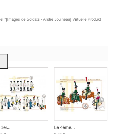
tel "[Images de Soldats - André Jouineau] Virtuelle Produkt
ere
m Sie
dung
 1er...
Le 4ème...
Les Vélites