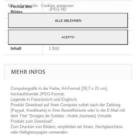
Más Información
Cookies anpassen
Format des
JPEG HD
Bildes
ALLE ABLEHNEN
Größe
A4 - 29,7 x 21 cm
Sprache
Englisch und Französisch
ACEPTO
Inhalt
1 Bild
MEHR INFOS
Computergrafik in der Farbe, A4-Format (29,7 x 21 cm),
hochauflösende JPEG-Format.
Legende in Französisch und Englisch.
Produkt Download auf Ihren Computer sofort nach der Zahlung
(Paypal, Kreditkarte) in Ihrer Bestellhistorie oder in der E-Mail mit
dem Titel "[Images de Soldats - André Jouineau] Virtuelle
Produkt zum Download".
Zum Drucken von Bildern, empfehlen wir Ihnen, Hochglanzfotos
oder Halbglanzpapier verwenden.