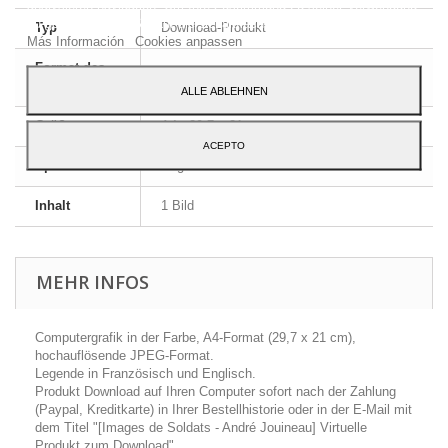
analysieren navigation. Um Ihre Zustimmung zu seiner Verwendung
zu geben, klicken Sie auf die Schaltfläche Akzeptieren.
Typ
Download-Produkt
Más Información
Cookies anpassen
Format des
JPEG HD
Bildes
ALLE ABLEHNEN
Größe
A4 - 29,7 x 21 cm
ACEPTO
Sprache
Englisch und Französisch
Inhalt
1 Bild
MEHR INFOS
Computergrafik in der Farbe, A4-Format (29,7 x 21 cm),
hochauflösende JPEG-Format.
Legende in Französisch und Englisch.
Produkt Download auf Ihren Computer sofort nach der Zahlung
(Paypal, Kreditkarte) in Ihrer Bestellhistorie oder in der E-Mail mit
dem Titel "[Images de Soldats - André Jouineau] Virtuelle
Produkt zum Download".