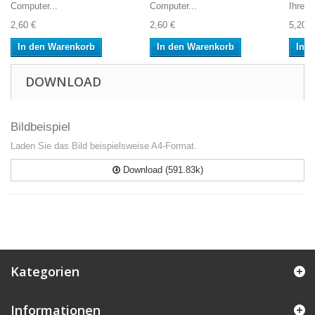
Computer...
Computer...
Ihren 
2,60 €
2,60 €
5,20 €
In den Warenkorb
In den Warenkorb
In 
DOWNLOAD
Bildbeispiel
Laden Sie das Bild beispielsweise A4-Format.
Download (591.83k)
Kategorien
Informationen