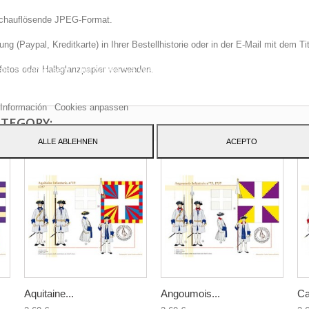
hochauflösende JPEG-Format.
 (Paypal, Kreditkarte) in Ihrer Bestellhistorie oder in der E-Mail mit dem Ti
e Website verwendet eigene Cookies und Cookies von Drittanbietern, um uns
fotos oder Halbglanzpapier verwenden.
ste zu verbessern. Und zeigen Sie Werbung in Bezug auf Ihre Vorlieben, inde
 Gewohnheiten analysieren navigation. Um Ihre Zustimmung zu seiner Verwen
ben, klicken Sie auf die Schaltfläche Akzeptieren.
Información
Cookies anpassen
ATEGORY:
ALLE ABLEHNEN
ACEPTO
Aquitaine...
Angoumois...
Ca