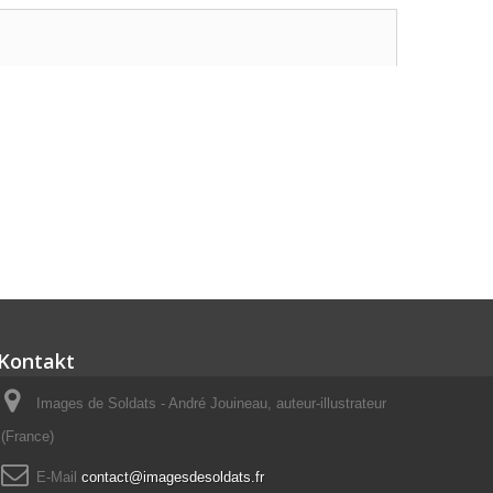
Kontakt
Images de Soldats - André Jouineau, auteur-illustrateur
(France)
E-Mail
contact@imagesdesoldats.fr