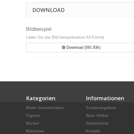
DOWNLOAD
Bildbeispiel
Laden Sie das Bild beispielsweise A4-Format.
Download (591.83k)
Kategorien
Informationen
Bilder herunterladen
Sonderangebote
Figuren
Neue Artikel
Bücher
Verkaufshits
Malereien
Kontakt