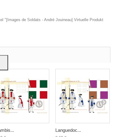
tel "[Images de Soldats - André Jouineau] Virtuelle Produkt
ere
m Sie
dung
mbis...
Languedoc...
Boulonnais