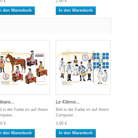
60 €
2,60 €
2,60 €
n den Warenkorb
In den Warenkorb
In den W
léans...
Le 43ème...
Normandie
ld in der Farbe im auf Ihrem
Bild in der Farbe im auf Ihrem
Bild in der 
mputer...
Computer...
Computer...
60 €
2,60 €
2,60 €
n den Warenkorb
In den Warenkorb
In den W