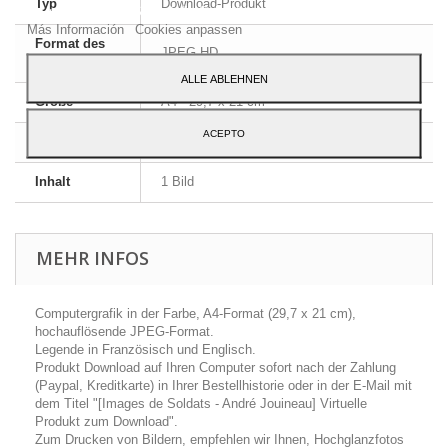
Typ
Download-Produkt
zu geben, klicken Sie auf die Schaltfläche Akzeptieren.
Más Información
Cookies anpassen
Format des
JPEG HD
Bildes
ALLE ABLEHNEN
Größe
A4 - 29,7 x 21 cm
ACEPTO
Sprache
Englisch und Französisch
Inhalt
1 Bild
MEHR INFOS
Computergrafik in der Farbe, A4-Format (29,7 x 21 cm),
hochauflösende JPEG-Format.
Legende in Französisch und Englisch.
Produkt Download auf Ihren Computer sofort nach der Zahlung
(Paypal, Kreditkarte) in Ihrer Bestellhistorie oder in der E-Mail mit
dem Titel "[Images de Soldats - André Jouineau] Virtuelle
Produkt zum Download".
Zum Drucken von Bildern, empfehlen wir Ihnen, Hochglanzfotos